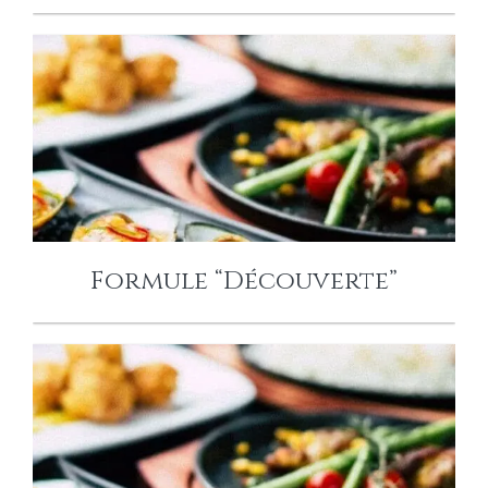
FORMULE
“DÉCOUVERTE”
Formule “Découverte”
FORMULE
“GOURMANDE”