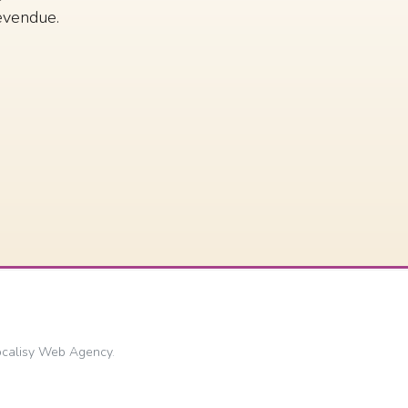
revendue.
ocalisy Web Agency
.