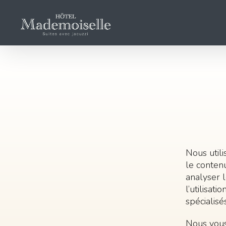
Skip
to
content
Nous utili
le contenu
analyser l
l’utilisat
spécialisé
Nous vous