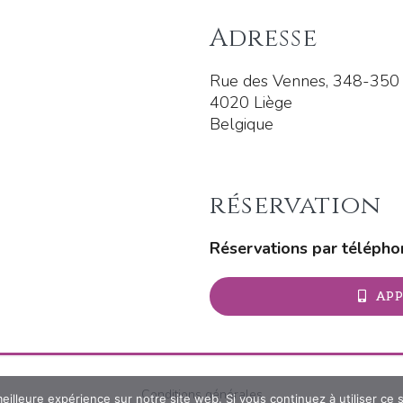
Adresse
Rue des Vennes, 348-350
4020 Liège
Belgique
réservation
Réservations par télépho
AP
Conditions générales
eilleure expérience sur notre site web. Si vous continuez à utiliser ce