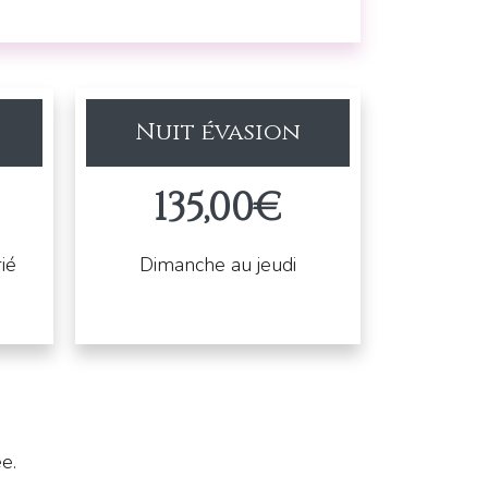
Nuit évasion
135,00€
ié
Dimanche au jeudi
e.