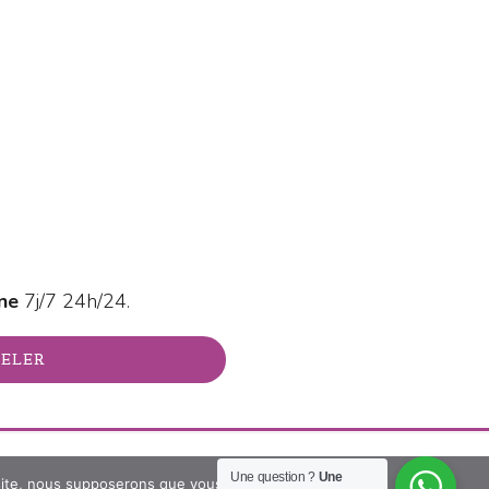
ne
7j/7 24h/24.
PELER
Une question ?
Une
 site, nous supposerons que vous en êtes satisfait.